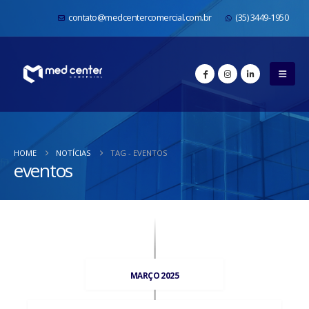
contato@medcentercomercial.com.br
(35) 3449-1950
HOME
NOTÍCIAS
TAG -
EVENTOS
eventos
MARÇO 2025