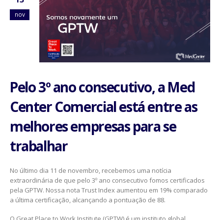
nov
Pelo 3º ano consecutivo, a Med
Center Comercial está entre as
melhores empresas para se
trabalhar
No último dia 11 de novembro, recebemos uma notícia
extraordinária de que pelo 3º ano consecutivo fomos certificados
pela GPTW. Nossa nota Trust Index aumentou em 19% comparado
a última certificação, alcançando a pontuação de 88.
O Great Place to Work Institute (GPTW) é um instituto global,