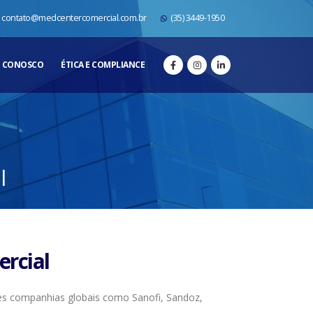
contato@medcentercomercial.com.br
(35) 3449-1950
E CONOSCO
ÉTICA E COMPLIANCE
l
ercial
des companhias globais como Sanofi, Sandoz,