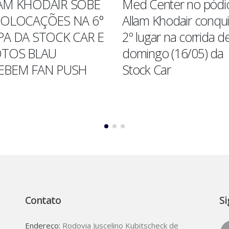
AM KHODAIR SOBE
Med Center no pódi
COLOCAÇÕES NA 6°
Allam Khodair conqui
PA DA STOCK CAR E
2º lugar na corrida d
OTOS BLAU
domingo (16/05) da
EBEM FAN PUSH
Stock Car
ore
Read More
Contato
Si
Endereço:
Rodovia Juscelino Kubitscheck de