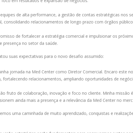
 foco em resultados e expansão de negócios.
 equipes de alta performance, a gestão de contas estratégicas nos s
 consolidando relacionamentos de longo prazo com órgãos públicos, 
omisso de fortalecer a estratégia comercial e impulsionar os próxi
e presença no setor da saúde.
atou suas expectativas para o novo desafio assumido:
inha jornada na Med Center como Diretor Comercial. Encaro este nov
, fortalecendo relacionamentos, ampliando oportunidades de negóci
são fruto de colaboração, inovação e foco no cliente. Minha missão é
ulsionem ainda mais a presença e a relevância da Med Center no mer
remos uma caminhada de muito aprendizado, conquistas e realizaçõe