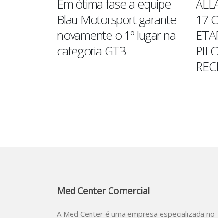
 fica em
Em ótima fase a equipe
ALL
goria GT3
Blau Motorsport garante
17 
novamente o 1º lugar na
ETA
categoria GT3.
PIL
REC
Read More
Read M
Med Center Comercial
A Med Center é uma empresa especializada no