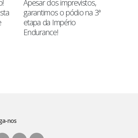
o!
Apesar dos imprevistos,
Blau Mot
sta
garantimos o pódio na 3ª
conquist
e
etapa da Império
categori
Endurance!
3° posiç
classific
Read More
Read More
ga-nos