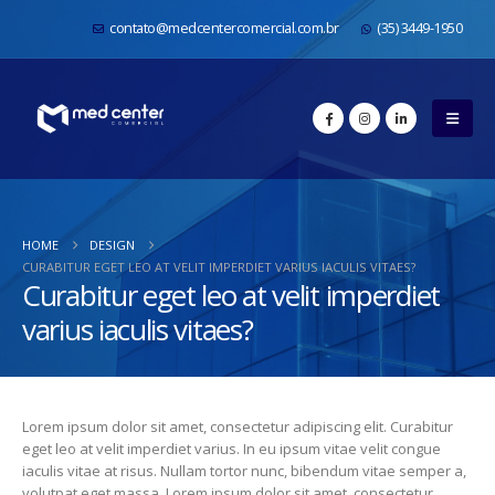
contato@medcentercomercial.com.br
(35) 3449-1950
HOME
DESIGN
CURABITUR EGET LEO AT VELIT IMPERDIET VARIUS IACULIS VITAES?
Curabitur eget leo at velit imperdiet
varius iaculis vitaes?
Lorem ipsum dolor sit amet, consectetur adipiscing elit. Curabitur
eget leo at velit imperdiet varius. In eu ipsum vitae velit congue
iaculis vitae at risus. Nullam tortor nunc, bibendum vitae semper a,
volutpat eget massa. Lorem ipsum dolor sit amet, consectetur