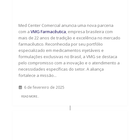
Med Center Comercial firma parceria
estratégica com a VMG Farmacêutica
Med Center Comercial anuncia uma nova parceria
com a
VMG Farmacêutica
, empresa brasileira com
mais de 22 anos de tradição e excelência no mercado
farmacêutico. Reconhecida por seu portfólio
especializado em medicamentos injetáveis e
formulações exclusivas no Brasil, a VMG se destaca
pelo compromisso com a inovação e o atendimento a
necessidades específicas do setor. A aliança
fortalece a missão...
6 de fevereiro de 2025
READ MORE...
Med Center Comercial anuncia
parceria com o laboratório global
Camber Pharmaceuticals